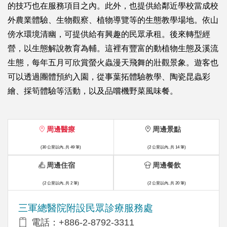
的技巧也在服務項目之內。此外，也提供給鄰近學校當成校
外農業體驗、生物觀察、植物導覽等的生態教學場地。依山
傍水環境清幽，可提供給有興趣的民眾承租。後來轉型經
營，以生態解說教育為輔。這裡有豐富的動植物生態及溪流
生態，每年五月可欣賞螢火蟲漫天飛舞的壯觀景象。遊客也
可以透過團體預約入園，從事葉拓體驗教學、陶瓷昆蟲彩
繪、採筍體驗等活動，以及品嚐機野菜風味餐。
周邊醫療
周邊景點
(30 公里以內, 共 49 筆)
(2 公里以內, 共 14 筆)
周邊住宿
周邊餐飲
(2 公里以內, 共 2 筆)
(2 公里以內, 共 20 筆)
三軍總醫院附設民眾診療服務處
電話：+886-2-8792-3311