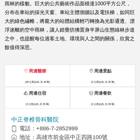
雨林的樣貌。巨大的公共藝術作品面積達1000平方公尺，
分布在車站的採光天窗、車站主體側牆以及電扶梯，如同巨
大的綠色繡帷，將龐大的站體結構輕巧轉換為光影通透、漂
浮迷離的空中雨林，讓人錯覺彷彿置身半屏山生態綠林步道
之中，也提醒每位過客土地、環境與人之間的關係，欣賞之
餘值得深思。
周邊醫療
周邊景點
(30 公里以內, 共 18 筆)
(2 公里以內, 共 32 筆)
周邊住宿
周邊餐飲
(2 公里以內, 共 25 筆)
(2 公里以內, 共 29 筆)
中正脊椎骨科醫院
電話：+886-7-2852999
地址：高雄市前金區中正四路100號