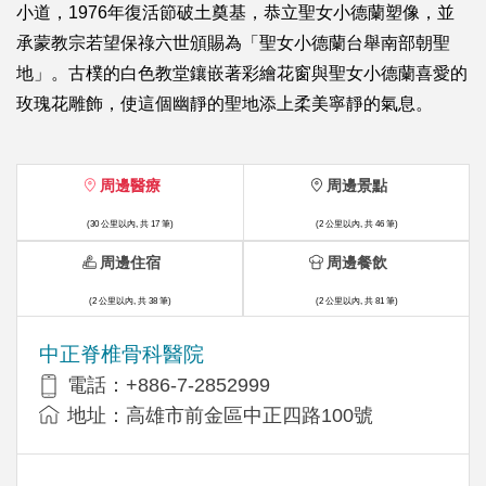
小道，1976年復活節破土奠基，恭立聖女小德蘭塑像，並
承蒙教宗若望保祿六世頒賜為「聖女小德蘭台舉南部朝聖
地」。古樸的白色教堂鑲嵌著彩繪花窗與聖女小德蘭喜愛的
玫瑰花雕飾，使這個幽靜的聖地添上柔美寧靜的氣息。
周邊醫療
周邊景點
(30 公里以內, 共 17 筆)
(2 公里以內, 共 46 筆)
周邊住宿
周邊餐飲
(2 公里以內, 共 38 筆)
(2 公里以內, 共 81 筆)
中正脊椎骨科醫院
電話：+886-7-2852999
地址：高雄市前金區中正四路100號