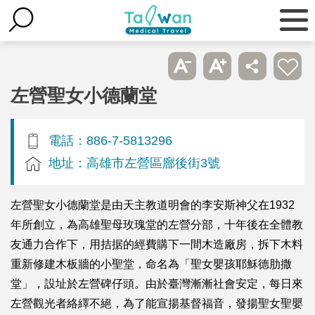
左營聖女小德蘭堂
電話：886-7-5813296
地址：高雄市左營區廍後街3號
左營聖女小德蘭堂是由天主教道明會的李安斯神父在1932
年所創立，為高雄聖母玫瑰堂的左營分部，十年後在全體教
友通力合作下，用拮据的經費購下一間木造廠房，拆下木料
重新修建木板牆的小聖堂，命名為「聖女嬰孩耶穌德肋撒
堂」，設址於左營碑仔頭。由於臺灣漸漸社會安定，每日來
左營觀光者絡繹不絕，為了能宣揚基督福音，發揚聖女聖嬰