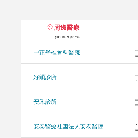
周邊醫療
(30 公里以內, 共 17 筆)
中正脊椎骨科醫院
好韻診所
安禾診所
安泰醫療社團法人安泰醫院