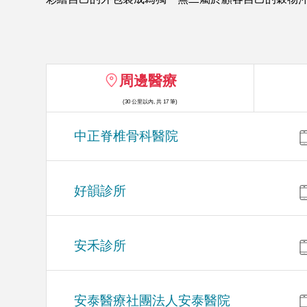
周邊醫療
(30 公里以內, 共 17 筆)
中正脊椎骨科醫院
好韻診所
安禾診所
安泰醫療社團法人安泰醫院