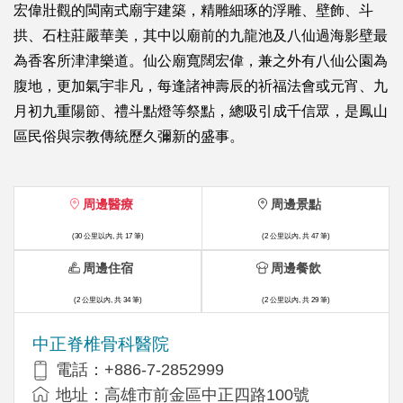
宏偉壯觀的閩南式廟宇建築，精雕細琢的浮雕、壁飾、斗
拱、石柱莊嚴華美，其中以廟前的九龍池及八仙過海影壁最
為香客所津津樂道。仙公廟寬闊宏偉，兼之外有八仙公園為
腹地，更加氣宇非凡，每逢諸神壽辰的祈福法會或元宵、九
月初九重陽節、禮斗點燈等祭點，總吸引成千信眾，是鳳山
區民俗與宗教傳統歷久彌新的盛事。
周邊醫療
周邊景點
(30 公里以內, 共 17 筆)
(2 公里以內, 共 47 筆)
周邊住宿
周邊餐飲
(2 公里以內, 共 34 筆)
(2 公里以內, 共 29 筆)
中正脊椎骨科醫院
電話：+886-7-2852999
地址：高雄市前金區中正四路100號