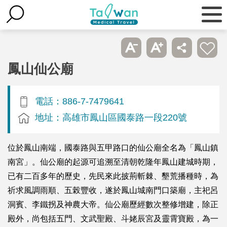
鳳山仙公廟
電話：886-7-7479641
地址：高雄市鳳山區國泰路一段220號
位於鳳山南端，國泰路與五甲路口的仙公廟全名為「鳳山鎮
南宮」。仙公廟的起源可追溯至清朝乾隆年鳳山建城時期，
已有二百多年的歷史，先民來此披荊斬棘、墾荒播種時，為
祈求風調雨順、五榖豐收，遂於鳳山城南門口築廟，主祀呂
洞賓、李鐵拐及神農大帝。仙公廟歷經數次整修增建，除正
殿外，尚包括五門、文武聖殿、斗姥辰宮及靈霄寶殿，為一