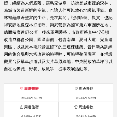
留，繼續為人們遮蔭，讓鳥兒做窩。彷彿是城市裡的森林，
為城市製造新鮮的空氣，也讓人們可以放心地吸氣呼氣。森
林裡蘊釀著豐富的生命，走在其間，記得聆聽、觀賞，也記
得安靜地像森林打招呼。衛武營原為國軍第八軍團所在地，
總面積廣達67公頃，後來軍團遷移，市政府將其中47公頃
改造成都會公園。園區南側，包含南湖、夏日大道、兒童遊
樂區，以及原本衛武營區留下的三連棟建築。昔日新兵訓練
用的集合場與水塔改建的眺望哨，可眺望整個園區，並增設
觀景台及單車步道以及大片草原綠地，中央開放的草坪可以
自在地奔跑、野餐、放風箏、從事表演活動等。
周邊醫療
周邊景點
(30 公里以內, 共 17 筆)
(2 公里以內, 共 38 筆)
周邊住宿
周邊餐飲
(2 公里以內, 共 30 筆)
(2 公里以內, 共 44 筆)