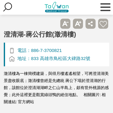
澄清湖-蔣公行館(澂清樓)
電話：886-7-3700821
地址：833 高雄市鳥松區大碑路32號
澂清樓為一棟簡樸建築，與得月樓遙遙相望，可將澄清湖美
景盡收眼底；澂清樓曾經是先總統 蔣公下塌於澄清湖的行
館，該館位於澄清湖湖畔之仁山半島上，頗有世外桃源的感
覺；此外這裡更是觀賞綠頭鴨的絕佳地點。 相關圖片: 相
關連結: 官方網站