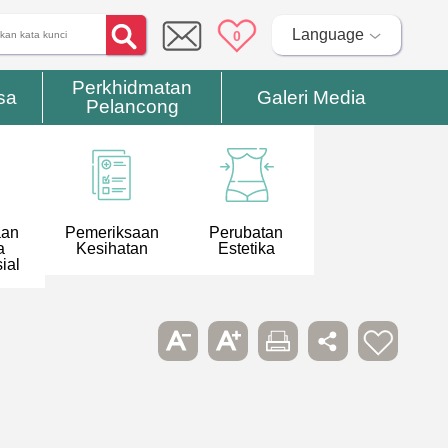
Language
0
Perkhidmatan
sa
Galeri Media
Pelancong
aan
Pemeriksaan
Perubatan
a
Kesihatan
Estetika
ial