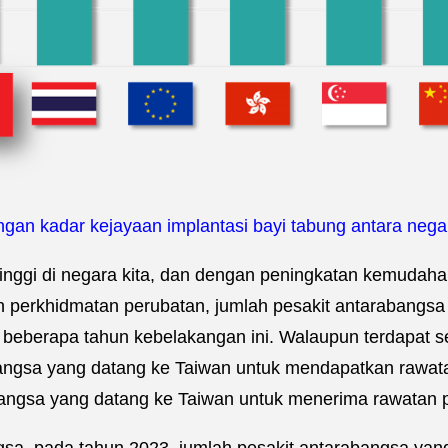
gan kadar kejayaan implantasi bayi tabung antara neg
nggi di negara kita, dan dengan peningkatan kemudahan
n perkhidmatan perubatan, jumlah pesakit antarabangs
m beberapa tahun kebelakangan ini. Walaupun terdapat
angsa yang datang ke Taiwan untuk mendapatkan rawatan
angsa yang datang ke Taiwan untuk menerima rawatan pe
gsa, pada tahun 2023, jumlah pesakit antarabangsa yan