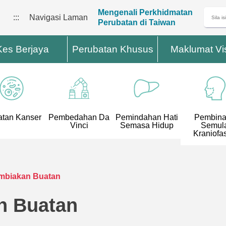
Mengenali Perkhidmatan
:::
Navigasi Laman
Perubatan di Taiwan
Kes Berjaya
Perubatan Khusus
Maklumat Vi
tan Kanser
Pembedahan Da
Pemindahan Hati
Pembin
Vinci
Semasa Hidup
Semul
Kraniofas
mbiakan Buatan
n Buatan