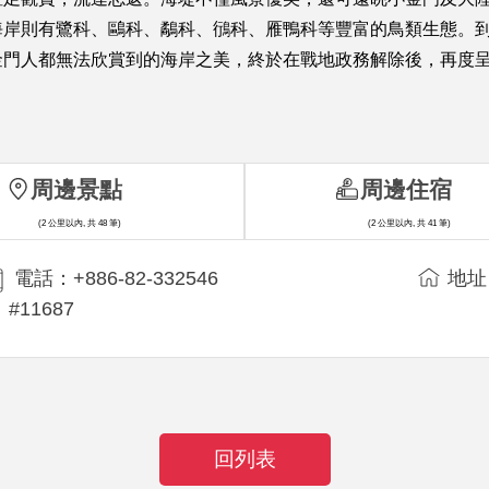
海岸則有鷺科、鷗科、鷸科、鴴科、雁鴨科等豐富的鳥類生態。
門人都無法欣賞到的海岸之美，終於在戰地政務解除後，再度呈
周邊景點
周邊住宿
(2 公里以內, 共 48 筆)
(2 公里以內, 共 41 筆)
電話：+886-82-332546
地址
#11687
回列表