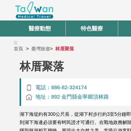
醫療動態
特色醫療
:::
首頁
臺灣旅遊
林厝聚落
林厝聚落
電話：886-82-324174
地址：892 金門縣金寧鄉頂林路
湖下海堤約有300公尺長，從湖下村步行約3至5分
到湖下海邊必須要有蚵民證才可通行。在戰地政務解除
暉與慈湖相互輝映，展現出大自然之美，常吸引遊客