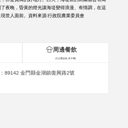
到了夜晚，昏黃的燈光讓海堤變得浪漫、有情調，在這
現世人面前。資料來源:行政院農業委員會
周邊餐飲
(2 公里以內, 共 0 筆)
：89142 金門縣金湖鎮復興路2號