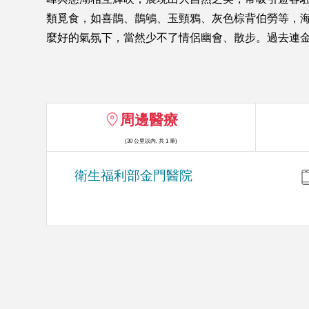
類覓食，如喜鵲、鵲鴝、玉頸鴉、灰色棕背伯勞等，
麼好的氣氛下，當然少不了情侶幽會、散步。過去連金
周邊醫療
(30 公里以內, 共 1 筆)
衛生福利部金門醫院