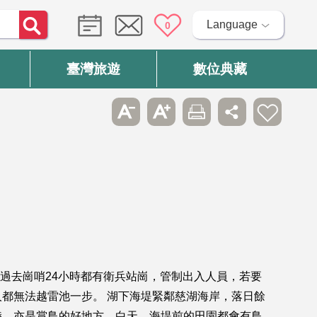
Language
0
臺灣旅遊
數位典藏
，過去崗哨24小時都有衛兵站崗，管制出入人員，若要
都無法越雷池一步。 湖下海堤緊鄰慈湖海岸，落日餘
陸，亦是賞鳥的好地方。白天，海堤前的田園都會有鳥