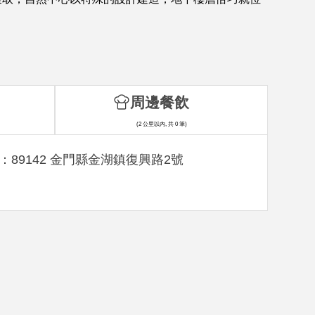
周邊餐飲
(2 公里以內, 共 0 筆)
：89142 金門縣金湖鎮復興路2號