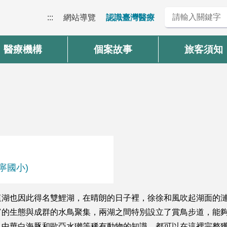
:::
網站導覽
認識臺灣醫療
醫療機構
個案故事
旅客須知
寧國小)
這湖也因此得名雙鯉湖，在晴朗的日子裡，徐徐和風吹起湖面的
富的生態與成群的水鳥聚集，兩湖之間特別設立了賞鳥步道，能
、中華白海豚和歐亞水獺等稀有動物的知識，都可以在這裡完整