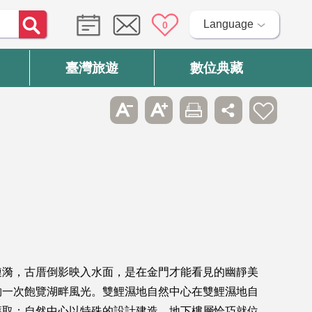
Language
0
臺灣旅遊
數位典藏
漣漪，古厝倒影映入水面，是在金門才能看見的幽靜美
夠一次飽覽湖畔風光。雙鯉濕地自然中心在雙鯉濕地自
獲取；自然中心以特殊的設計建造，地下樓層恰巧就位