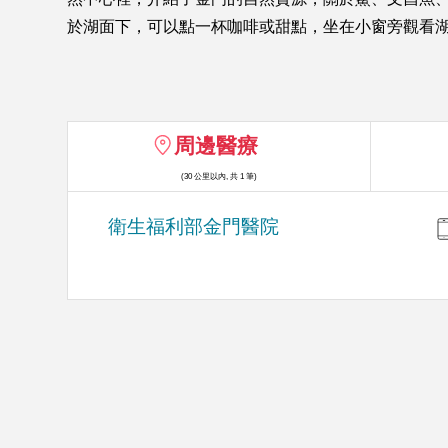
於湖面下，可以點一杯咖啡或甜點，坐在小窗旁觀看
周邊醫療
(30 公里以內, 共 1 筆)
衛生福利部金門醫院