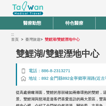
醫療動態
特色醫療
:::
首頁
臺灣旅遊
雙鯉湖/雙鯉溼地中心
雙鯉湖/雙鯉溼地中心
電話：886-8-2313271
地址：892 金門縣892金寧鄉寧湖路(近古
從高處俯瞰湖面，雙鯉的形狀確如兩條環抱的雙鯉，
景。雙鯉湖與慈湖是遊客們喜愛造訪的兩大景區，豐
然中心裡，介紹了金門的自然資源，關於鱟、文昌魚