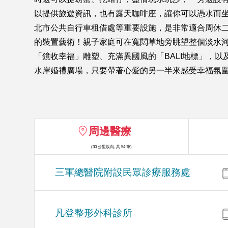
以提供旅遊資訊，也有露天咖啡座，讓你可以憑水而
北市公共自行車租借處等重要設施，是非常適合周休
的裝置藝術！親子家庭可在寬闊草地旁眺望整個淡水河
「鏡收幸福」雕塑、充滿異國風的「BALI地標」，
水岸婚禮廣場，只要帶著心愛的另一半來感受幸福氛圍，
周邊醫療
(30 公里以內, 共 54 筆)
三軍總醫院附設民眾診療服務處
凡登整形外科診所