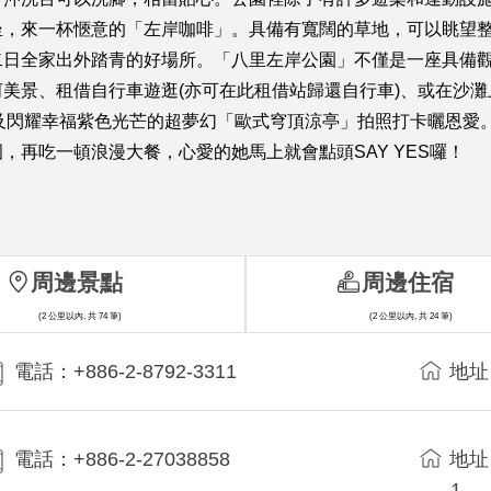
坐，來一杯愜意的「左岸咖啡」。具備有寬闊的草地，可以眺望
二日全家出外踏青的好場所。「八里左岸公園」不僅是一座具備
美景、租借自行車遊逛(亦可在此租借站歸還自行車)、或在沙
以及閃耀幸福紫色光芒的超夢幻「歐式穹頂涼亭」拍照打卡曬恩愛
再吃一頓浪漫大餐，心愛的她馬上就會點頭SAY YES囉！
周邊景點
周邊住宿
(2 公里以內, 共 74 筆)
(2 公里以內, 共 24 筆)
電話：+886-2-8792-3311
地址
電話：+886-2-27038858
地址
1