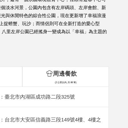
整個淡水河景，公園內包含有左岸碼頭、左岸會館、新
觀光與休閒特色的綜合性公園，現在更新增了幸福浪漫
灘上捉螃蟹、玩沙；而情侶則可在全新打造的愛心型
。八里左岸公園已經搖身一變成為以「幸福」為主題的
周邊餐飲
(2 公里以內, 共 86 筆)
：臺北市內湖區成功路二段325號
：台北市大安區信義路三段149號4樓、4樓之