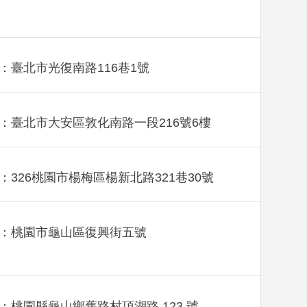
：臺北市光復南路116巷1號
：臺北市大安區敦化南路一段216號6樓
：326桃園市楊梅區楊新北路321巷30號
：桃園市龜山區復興街五號
：桃園縣龜山鄉舊路村頂湖路 123 號