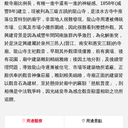
般寺廟比例長，有種一進中還有一進的神秘感。1858年(咸
豐8年)建立，現被列為三級古蹟的龍山寺，是淡水古寺中座
落位置特別的廟宇，非當地人很難發現。龍山寺周遭被傳統
市場、公寓及市場小攤所圍繞，因此很難看到整體外觀。其
興建背景是因為咸豐年間閩南族群內爭激烈，為化解衝突，
於是決定興建屬於泉州三邑人(晉江、南安和惠安三縣)的寺
廟。龍山寺主祀觀音，早期其外觀環境優雅，前有廣場、後
有花園，廟中建築雕刻精細雅緻；後因土地分割，及後續管
理問題，導致龍山寺逐漸被住宅、市場等建築物所遮蔽。正
殿供奉的觀音神像莊嚴，雕刻精美細緻，寺廟正面的建築皆
以觀音石為建材。至於懸掛於廟中的匾額「慈航普度」，則
相傳是中法戰爭時，因光緒皇帝為感念觀音顯靈相助之功所
追贈。
周邊醫療
周邊景點