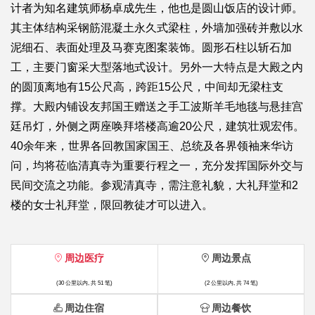
计者为知名建筑师杨卓成先生，他也是圆山饭店的设计师。
其主体结构采钢筋混凝土永久式梁柱，外墙加强砖并敷以水
泥细石、表面处理及马赛克图案装饰。圆形石柱以斩石加
工，主要门窗采大型落地式设计。另外一大特点是大殿之内
的圆顶离地有15公尺高，跨距15公尺，中间却无梁柱支
撑。大殿内铺设友邦国王赠送之手工波斯羊毛地毯与悬挂宫
廷吊灯，外侧之两座唤拜塔楼高逾20公尺，建筑壮观宏伟。
40余年来，世界各回教国家国王、总统及各界领袖来华访
问，均将莅临清真寺为重要行程之一，充分发挥国际外交与
民间交流之功能。参观清真寺，需注意礼貌，大礼拜堂和2
楼的女士礼拜堂，限回教徒才可以进入。
周边医疗
周边景点
(30 公里以内, 共 51 笔)
(2 公里以内, 共 74 笔)
周边住宿
周边餐饮