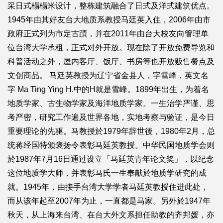
采日式榻榻米设计，整栋建筑融合了日式及洋式建筑优点。
1945年由其好友台大地质系教授马廷英入住，2006年由市
政府正式列为市定古蹟，并在2011年由台大校友向管理单
位台湾大学承租，正式对外开放。现在除了开放免费导览和
科普活动之外，屋内客厅、饭厅、书房等也开放贩售餐点及
文创商品。 马廷英教授为辽宁省金县人，字雪峰，英文名
字 Ma Ting Ying H.中的H就是雪峰。1899年出生，为着名
地质学家、古生物学家及海洋地质学家。一生治学严谨、思
考严密，研究工作遍及世界各地，实地考察与验证，是今日
重要理论的先驱。马教授於1979年辞世後，1980年2月，总
统蒋经国特颁褒扬令表彰马廷英教授。中华民国地质学会则
於1987年7月16日通过设立「马廷英青年论文奖」，以纪念
这位地质学大师，并表彰马氏一生奉献於地质学研究的成
就。1945年，由接手台湾大学学者马廷英教授住进此处，
而从该年起至2007年为止，一直都是马家。另外於1947年
秋天，从上海来台湾、在台大外文系担任助教的齐邦媛，亦