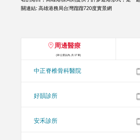
關連結: 高雄港務局台灣蹓蹓720度實景網
周邊醫療
(30 公里以內, 共 17 筆)
中正脊椎骨科醫院
好韻診所
安禾診所