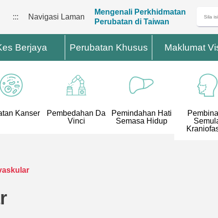
Mengenali Perkhidmatan
:::
Navigasi Laman
Perubatan di Taiwan
Kes Berjaya
Perubatan Khusus
Maklumat Vi
tan Kanser
Pembedahan Da
Pemindahan Hati
Pembin
Vinci
Semasa Hidup
Semul
Kraniofas
vaskular
r