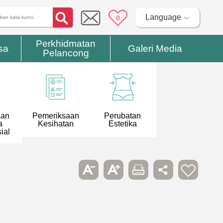
Language
0
Perkhidmatan
sa
Galeri Media
Pelancong
aan
Pemeriksaan
Perubatan
a
Kesihatan
Estetika
ial