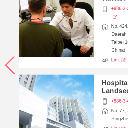
+886-2
No. 424
Daerah
Taipei 
China)
Link
Hospita
Landse
+886-3-
No. 77,
Pingzhe