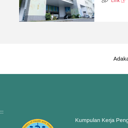
Link
Adaka
:::
Kumpulan Kerja Pen