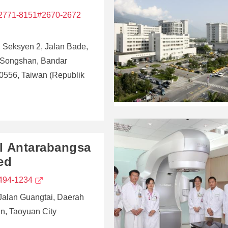
-2771-8151#2670-2672
, Seksyen 2, Jalan Bade,
 Songshan, Bandar
10556, Taiwan (Republik
l Antarabangsa
ed
494-1234
 Jalan Guangtai, Daerah
n, Taoyuan City