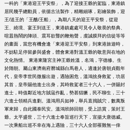
一科的「東港迎王平安祭」，為了迎接王爺的駕臨，東港鎮
居民幾乎總動員，依循古法製作，精雕細琢，彩繪裝飾，迎
王/送王的「王醮/王船」，為期八天的迎王平安祭，從迎
王、繞境、宴王到送王，東港鎮處處可見令人敬畏的祭典、
喧囂熱鬧的陣頭、震耳欲聾的鞭炮聲，虔誠膜拜的信徒等等
的畫面，當您有機會逢「東港迎王平安祭」到東港旅遊時，
不妨駐足停留參與盛會，體會東港對溫王爺的敬意與在地的
文化熱情。 東港東隆宮主神王爺姓溫，名鴻，字德修。生
於隋朝。屬山東濟南府曆城縣白馬巷人，適逢於唐朝貞觀年
代，皇帝李世民微服出遊，遇險困危，溫鴻捨身救駕，功居
其首，皇帝賜他進士出身，其時救駕者三十六人，一併賜封
進士，時值鄰近地方賊寇作亂，勢甚猖獗，民不聊生，三十
六進士領精兵進剿。溫鴻用兵如神，舉兵直搗賊穴，數萬叛
軍來歸，自此國泰民安。溫鴻班師回朝，受上誥賞，策封王
爺。太平盛世，三十六進士奉旨巡行天下，宣揚大唐德威。
一次乘船出巡不幸在海上遇險，三十六人全部罹難無一倖