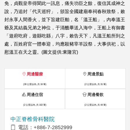
免，貞觀皇帝得聞此一訊息，痛失功臣之餘，復信其成神之
說，乃追封「代天巡狩」，頒旨全國建廟奉祠春秋致祭，敕
封永享人間香火，並下旨建巨舶，名「溫王船」，內奉溫王
爺及其結義兄弟之神位，于清醮畢送入海中，王船上有御書
「遊府吃府，遊縣吃縣」八字，敕告天下，凡溫王船所到之
處，百姓府官一體奉迎，均應殺豬宰羊設祭，大事供祀，以
慰溫王在天之靈。(圖文提供:東隆宮)
周邊醫療
周邊景點
(30 公里以內, 共 16 筆)
(2 公里以內, 共 31 筆)
周邊住宿
周邊餐飲
(2 公里以內, 共 102 筆)
(2 公里以內, 共 44 筆)
中正脊椎骨科醫院
電話：+886-7-2852999