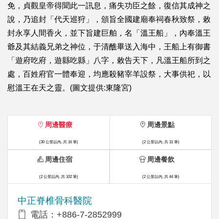
免，貞觀皇帝得聞此一訊息，痛失功臣之餘，復信其成神之
說，乃追封「代天巡狩」，頒旨全國建廟奉祠春秋致祭，敕
封永享人間香火，並下旨建巨舶，名「溫王船」，內奉溫王
爺及其結義兄弟之神位，于清醮畢送入海中，王船上有御書
「遊府吃府，遊縣吃縣」八字，敕告天下，凡溫王船所到之
處，百姓府官一體奉迎，均應殺豬宰羊設祭，大事供祀，以
慰溫王在天之靈。(圖文提供:東隆宮)
周邊醫療
周邊景點
(30 公里以內, 共 16 筆)
(2 公里以內, 共 31 筆)
周邊住宿
周邊餐飲
(2 公里以內, 共 102 筆)
(2 公里以內, 共 44 筆)
中正脊椎骨科醫院
電話：+886-7-2852999