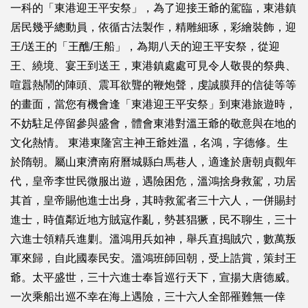
一科的「東港迎王平安祭」，為了迎接王爺的駕臨，東港鎮
居民幾乎總動員，依循古法製作，精雕細琢，彩繪裝飾，迎
王/送王的「王醮/王船」，為期八天的迎王平安祭，從迎
王、繞境、宴王到送王，東港鎮處處可見令人敬畏的祭典、
喧囂熱鬧的陣頭、震耳欲聾的鞭炮聲，虔誠膜拜的信徒等等
的畫面，當您有機會逢「東港迎王平安祭」到東港旅遊時，
不妨駐足停留參與盛會，體會東港對溫王爺的敬意與在地的
文化熱情。 東港東隆宮主神王爺姓溫，名鴻，字德修。生
於隋朝。屬山東濟南府曆城縣白馬巷人，適逢於唐朝貞觀年
代，皇帝李世民微服出遊，遇險困危，溫鴻捨身救駕，功居
其首，皇帝賜他進士出身，其時救駕者三十六人，一併賜封
進士，時值鄰近地方賊寇作亂，勢甚猖獗，民不聊生，三十
六進士領精兵進剿。溫鴻用兵如神，舉兵直搗賊穴，數萬叛
軍來歸，自此國泰民安。溫鴻班師回朝，受上誥賞，策封王
爺。太平盛世，三十六進士奉旨巡行天下，宣揚大唐德威。
一次乘船出巡不幸在海上遇險，三十六人全部罹難無一倖