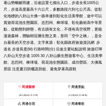
著山勢蜿蜒而建，沿途設置七個出入口，步道全長1005公
尺，步道高度最高十六公尺，多數路段六到七公尺高。從彰
化地標的八卦山大佛一路串連到彰化生活美學館，途中可以
賞遊荷花池生態園區、忠烈祠、棒球場、彰化藝術高中等景
點，從動態到靜態，有古蹟有文化，不僅有高空視野，更能
漫遊森林，體驗樹冠層生態之美，形同「空中之橋」，是全
台最長的天空步道。文字來源：彰化縣政府旅遊資訊網 步
道名 步道長度(M) 行路時間(分) 沿途主要站點說明 旅遊叮嚀
八卦山天空步道 1005 30 八卦山脈生態遊客中心、生活美學
館、忠烈祠、棒球場、荷花池生態園區、成功營區、大佛風
景區 注意夏日防曬及防蚊、避免穿著高跟鞋
周邊醫療
周邊景點
(30 公里以內, 共 17 筆)
(2 公里以內, 共 106 筆)
周邊住宿
周邊餐飲