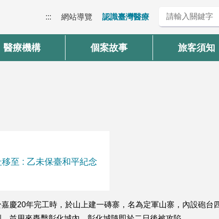
:::
網站導覽
認識臺灣醫療
醫療機構
個案故事
旅客須知
址移至 : 乙未保臺和平紀念
嘉慶20年完工時，於山上建一磚寨，名為定軍山寨，內設砲台四
制，並用來轟擊彰化城內，彰化城隨即於二日後被攻陷。