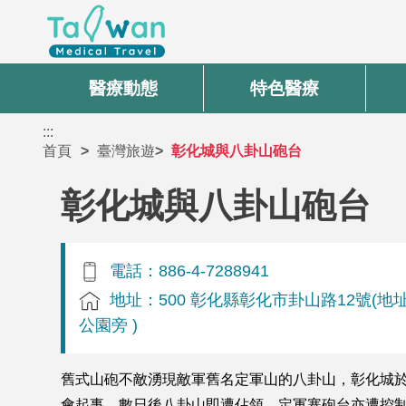
醫療動態
特色醫療
:::
首頁
臺灣旅遊
彰化城與八卦山砲台
彰化城與八卦山砲台
電話：886-4-7288941
地址：500 彰化縣彰化市卦山路12號(地
公園旁 )
舊式山砲不敵湧現敵軍舊名定軍山的八卦山，彰化城於
會起事，數日後八卦山即遭佔領，定軍寨砲台亦遭控