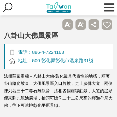
八卦山大佛風景區
電話：886-4-7224163
地址：500 彰化縣彰化市溫泉路31號
法相莊嚴肅穆－八卦山大佛-彰化最具代表性的地標，順著
卦山路爬坡直上大佛風景區入口牌樓，走上參佛大道，兩側
陳列著三十二尊石雕觀音，法相各個肅穆莊嚴，大道的盡頭
便來到九龍池廣場，抬頭可瞻仰二十二公尺高的釋迦牟尼大
佛，往下可遠眺彰化平原景緻。