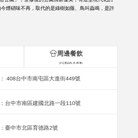
如今煙硝味不再，取代的是綠樹如蔭、鳥叫蟲鳴，是許
周邊餐飲
(2 公里以內, 共 49 筆)
： 408台中市南屯區大進街449號
：台中市南區建國北路一段110號
：臺中市北區育德路2號