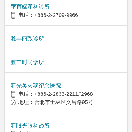
華育婦產科診所
电话：+886-2-2709-9966
雅丰丽致诊所
雅丰时尚诊所
新光吴火狮纪念医院
电话：+886-2-2833-2211#2968
地址：台北市士林区文昌路95号
新眼光眼科诊所