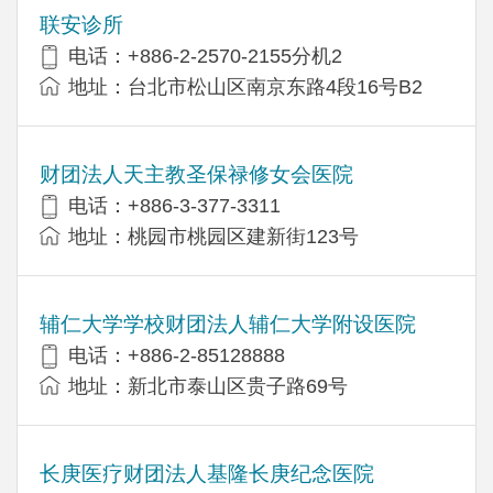
联安诊所
电话：+886-2-2570-2155分机2
地址：台北市松山区南京东路4段16号B​​2
财团法人天主教圣保禄修女会医院
电话：+886-3-377-3311
地址：桃园市桃园区建新街123号
辅仁大学学校财团法人辅仁大学附设医院
电话：+886-2-85128888
地址：新北市泰山区贵子路69号
长庚医疗财团法人基隆长庚纪念医院