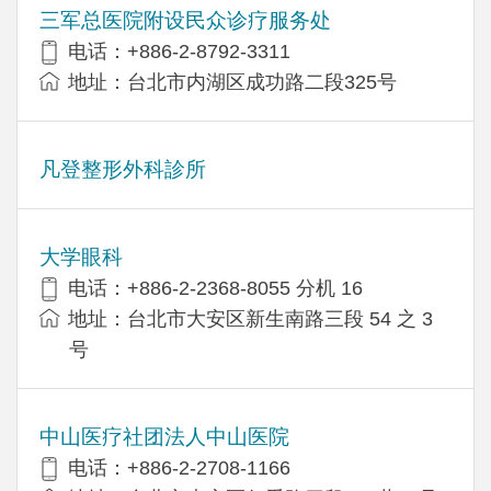
三军总医院附设民众诊疗服务处
电话：+886-2-8792-3311
地址：台北市内湖区成功路二段325号
凡登整形外科診所
大学眼科
电话：+886-2-2368-8055 分机 16
地址：台北市大安区新生南路三段 54 之 3
号
中山医疗社团法人中山医院
电话：+886-2-2708-1166