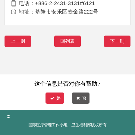
电话：+886-2-2431-3131#6121
地址：基隆市安乐区麦金路222号
上一则
回列表
下一则
这个信息是否对你有帮助?
是
否
:::
国际医疗管理工作小组 卫生福利部版权所有