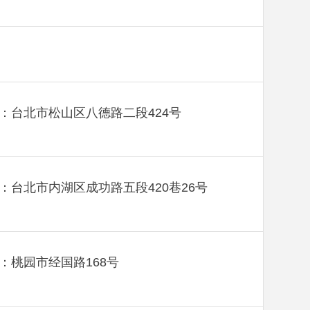
：台北市松山区八德路二段424号
：台北市内湖区成功路五段420巷26号
：桃园市经国路168号