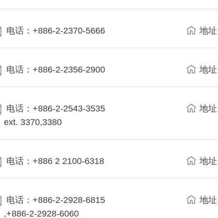
电话：+886-2-2370-5666
地址
电话：+886-2-2356-2900
地址
电话：+886-2-2543-3535
地址
ext. 3370,3380
电话：+886 2 2100-6318
地址
电话：+886-2-2928-6815
地址
,+886-2-2928-6060