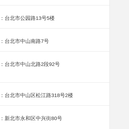
：台北市公园路13号5楼
：台北市中山南路7号
：台北市中山北路2段92号
：台北市中山区松江路318号2楼
：新北市永和区中兴街80号