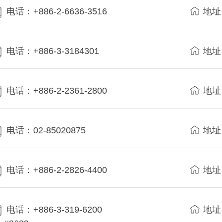
电话：+886-2-6636-3516
地址
电话：+886-3-3184301
地址
电话：+886-2-2361-2800
地址
电话：02-85020875
地址
电话：+886-2-2826-4400
地址
电话：+886-3-319-6200
地址