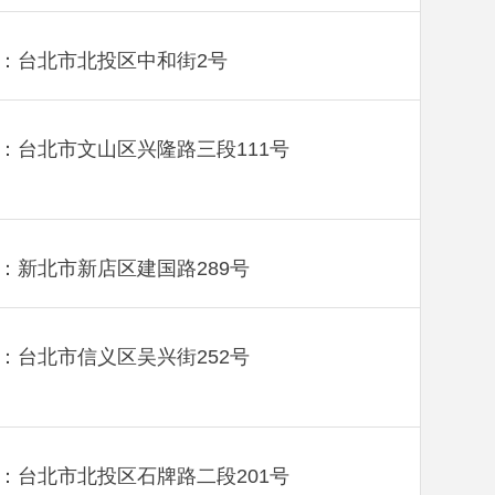
：台北市北投区中和街2号
：台北市文山区兴隆路三段111号
：新北市新店区建国路289号
：台北市信义区吴兴街252号
：台北市北投区石牌路二段201号