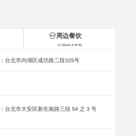
周边餐饮
(2 公里以内, 共 107 笔)
：台北市内湖区成功路二段325号
：台北市大安区新生南路三段 54 之 3 号