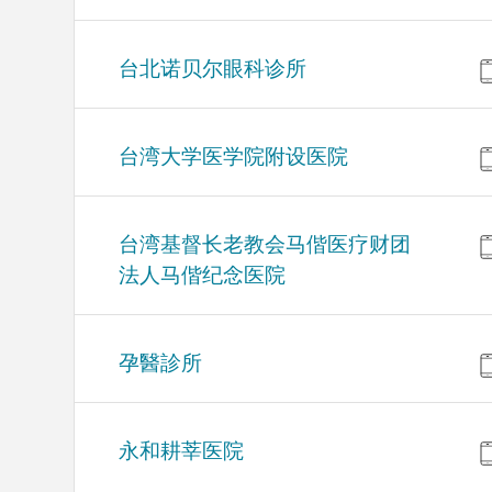
台北诺贝尔眼科诊所
台湾大学医学院附设医院
台湾基督长老教会马偕医疗财团
法人马偕纪念医院
孕醫診所
永和耕莘医院