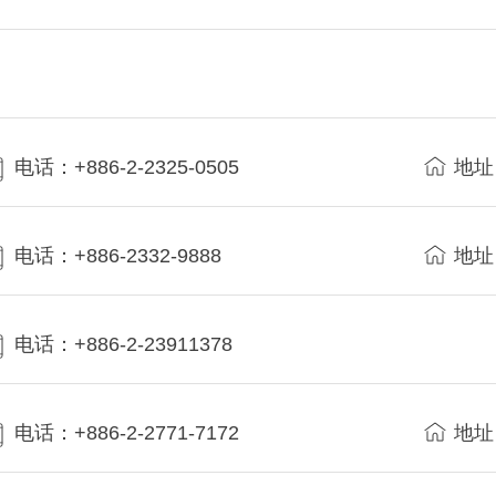
电话：+886-2-2325-0505
地址
电话：+886-2332-9888
地址
电话：+886-2-23911378
电话：+886-2-2771-7172
地址