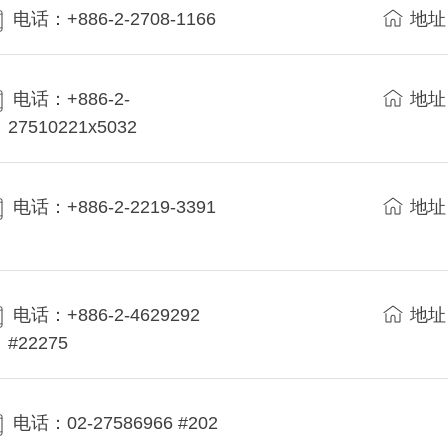
电话：+886-2-2708-1166
地址
电话：+886-2-
地址
27510221x5032
电话：+886-2-2219-3391
地址
电话：+886-2-4629292
地址
#22275
电话：02-27586966 #202