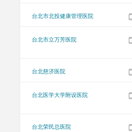
台北市北投健康管理医院
台北市立万芳医院
台北慈济医院
台北医学大学附设医院
台北荣民总医院