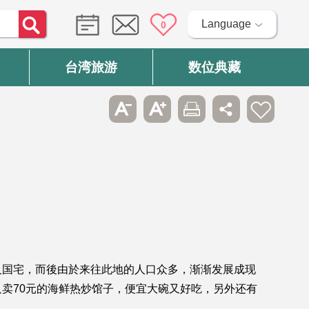
Language
0
台湾旅游
数位典藏
及国宅，而後由於来往此地的人口众多，渐渐发展成现
卖70元的海鲜热炒馆子，便宜大碗又好吃，另外还有