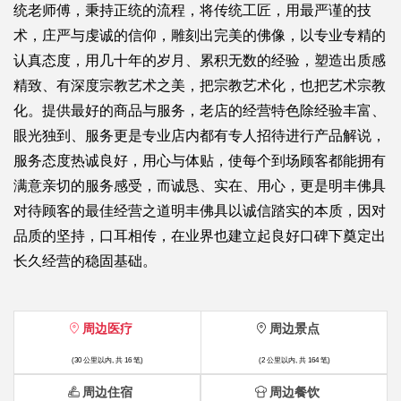
统老师傅，秉持正统的流程，将传统工匠，用最严谨的技
术，庄严与虔诚的信仰，雕刻出完美的佛像，以专业专精的
认真态度，用几十年的岁月、累积无数的经验，塑造出质感
精致、有深度宗教艺术之美，把宗教艺术化，也把艺术宗教
化。提供最好的商品与服务，老店的经营特色除经验丰富、
眼光独到、服务更是专业店内都有专人招待进行产品解说，
服务态度热诚良好，用心与体贴，使每个到场顾客都能拥有
满意亲切的服务感受，而诚恳、实在、用心，更是明丰佛具
对待顾客的最佳经营之道明丰佛具以诚信踏实的本质，因对
品质的坚持，口耳相传，在业界也建立起良好口碑下奠定出
长久经营的稳固基础。
周边医疗
周边景点
(30 公里以内, 共 16 笔)
(2 公里以内, 共 164 笔)
周边住宿
周边餐饮