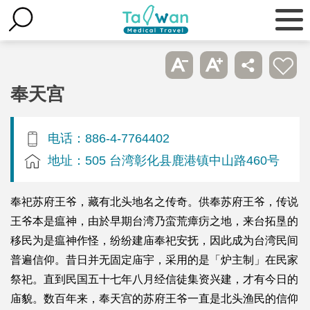
奉天宫
电话：886-4-7764402
地址：505 台湾彰化县鹿港镇中山路460号
奉祀苏府王爷，藏有北头地名之传奇。供奉苏府王爷，传说
王爷本是瘟神，由於早期台湾乃蛮荒瘴疠之地，来台拓垦的
移民为是瘟神作怪，纷纷建庙奉祀安抚，因此成为台湾民间
普遍信仰。昔日并无固定庙宇，采用的是「炉主制」在民家
祭祀。直到民国五十七年八月经信徒集资兴建，才有今日的
庙貌。数百年来，奉天宫的苏府王爷一直是北头渔民的信仰