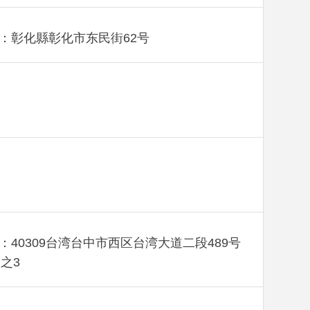
：彰化縣彰化市东民街62号
：40309台湾台中市西区台湾大道二段489号
楼之3