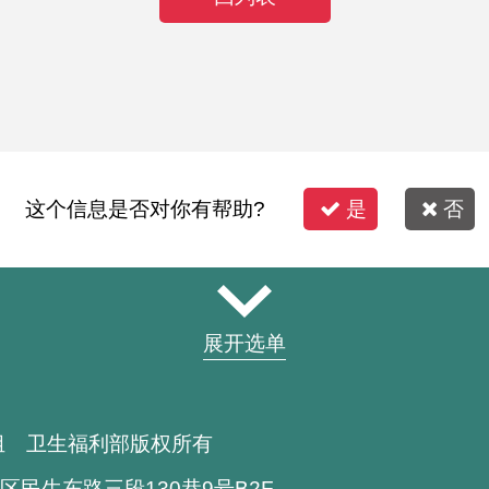
这个信息是否对你有帮助?
是
否
展开选单
组 卫生福利部版权所有
区民生东路三段130巷9号B2F