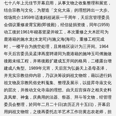
七十八年上元佳节开幕启用，从事文物之收集整理和展览，
结合宗教与文化，为塑造「文化大庙」的理想跨出一大步。
馆场简介:1959年适逢妈祖诞辰一千周年，天后宫管理委员
会倡议重修凌霄宝殿(即後殿)，经信徒捐资後，同年(1959)
动工後於1961年砌基竖梁并竣工，本次重修之大木匠司为
鹿港籍的施水龙(水龙司)与施义海(海司)，重修工程完成
时，一楼平台为挑空处理，且将格区设计为三开间。1964
年天后宫委员吴孟津再度聘请同为鹿港籍的施坤玉司傅施做
後殿未续工程，并将後殿扩建成五开间的格局，二楼露台增
建成八角型。1989年元宵，天后宫为弘扬天上圣母圣泽，
并充实宗教信仰内容，乃议决筹设妈祖文物馆，藉以进行妈
祖文物及宗教民俗史料蒐集、整理及展示，以提昇寺庙文化
的层次，并推动文化寺庙的理想。由天后宫保存之相关史料
及凤辇、神龛，庆典用的法器、祭器、拜斗等文物，经管理
委员会整理，於同年二月二十日(农历正月十五曰)，开幕启
用妈祖文物馆，之後再委托左羊艺术工作坊黄志农老师，担