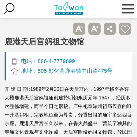
鹿港天后宫妈祖文物馆
电话：886-4-7779899
地址：505 彰化县鹿港镇中山路475号
开 馆 日 期 :1989年2月20日在天后宫内，1997年移至香客
大楼鹿港天后宫妈祖庙创建於明朝永历元年 1647 ，经历多
次整修增建，而呈今日之形貌。庙中祀奉湄州祖庙仅存的唯
一开基妈祖，宗教地位至为尊贵，分香出祖的庙宇多达四百
余座。鹿港天后宫长久以来，在香火鼎盛中，营筑了独具的
寺庙文化景观与文化库藏。天后宫附设妈祖文物馆，於民国