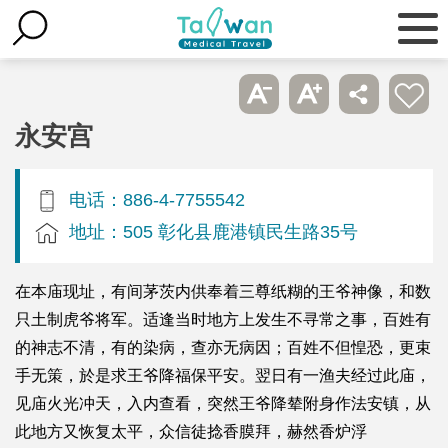
永安宫
电话：886-4-7755542
地址：505 彰化县鹿港镇民生路35号
在本庙现址，有间茅茨内供奉着三尊纸糊的王爷神像，和数
只土制虎爷将军。适逢当时地方上发生不寻常之事，百姓有
的神志不清，有的染病，查亦无病因；百姓不但惶恐，更束
手无策，於是求王爷降福保平安。翌日有一渔夫经过此庙，
见庙火光冲天，入内查看，突然王爷降辇附身作法安镇，从
此地方又恢复太平，众信徒捻香膜拜，赫然香炉浮