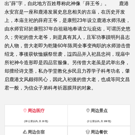
出"薛"字，自此地方百姓尊称此神像「薛王爷」。 鹿港
永安宫是一座和鹿港发展史息息相关的古庙，在历史开发
上，本庙主祀的薛府王爷，是康熙23年设立鹿港水师汛後，
由水师官邱於康熙37年自祖籍地奉请立坛庇佑，可谓历史悠
久；旁祀的曾大老爷，则是真有其人，且军功事蹟明列县志
的人物，曾大老即为乾隆60年陈周全事变殉职的水师游击曾
绍龙，事後获钦恤赐祭世袭，諡四品并入祀昌忠祠，现庙中
所祀神今造形即是四品官服像。另传曾大老虽是武举出身，
却擅经诗文墨，私办学堂教化乡民且力荐学子科考功名，肇
启鹿港文风颇得民心，因此入祀後的曾大老，也成等同文昌
君一般，为信众子弟科考祈愿膜拜的对象。
周边医疗
周边景点
(30 公里以内, 共 16 笔)
(2 公里以内, 共 168 笔)
周边住宿
周边餐饮