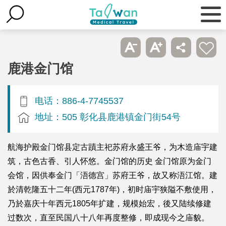
鹿港金门馆
电话：886-4-7745537
地址：505 彰化县鹿港镇金门街54号
航海护殿金门馆县定古蹟主祀苏府永盛王爷，为木造庙宇建
筑，古色古香、引人怀悠。金门馆的历史 金门馆原为金门
会馆，因供奉金门「浯德宫」苏府王爷，故又称浯江馆。建
於清乾隆五十二年(西元1787年)，初时庙宇狭隘不敷使用，
乃於嘉庆十年西元1805年扩建，规模始宏，後又陆续修建
过数次，直至民国八十八年再度整修，即成现今之庙貌。