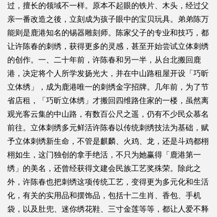
过，擅长的领域不一样。原本不起眼的铁片、木头，经过父
亲一番改造之後，立刻成为孩子眼中的宝贝玩具。弟弟陈万
能则是鹿港知名的锡器雕刻师。陈家父子的专业和技巧，都
让许陈春的刺绣，获得更多的灵感，甚至开始尝试立体刺绣
的创作。一、二十年前，许陈春和另一半，从台北搬回鹿
港，决定将个人所学发扬光大，并在中山路租屋开设「巧昕
立体绣」，成为鹿港唯一的刺绣金字招牌。几年前，为了节
省店租，「巧昕立体绣」才搬回四维路住家的一楼，虽然离
观光客云集的中山路，有数百公尺之遥，仍有不少民众慕名
前往。立体刺绣多元鲜活许陈春以传统刺绣技法为基础，赋
予立体刺绣新生命，不管是麒麟、火鸡、龙，还是斗鸡都栩
栩如生，这门独创的拿手绝活，不只为她赢得「鹿港第一
绣」的美名，还曾经获得文建会民族工艺奖殊荣。除此之
外，许陈春也把刺绣这项传统工艺，变得更为多元化和生活
化，有关的实用品和摆饰品，包括十二生肖、香包、手机
袋，以及肚兜、迷你绣花鞋、三寸金莲等等，都让人爱不释