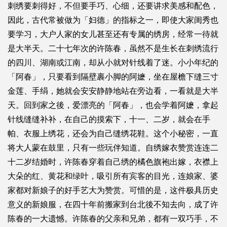
刺绣要刺得好，不但要手巧、心细，还要讲求美感和配色，
因此，古代常被做为「妇德」的指标之一，即使大家闺秀也
要学习，大户人家的女儿甚至还有专属的绣房，经常一待就
是大半天。二十七年次的许陈春，虽然不是生长在刺绣流行
的四川、湖南或江南，却从小就对针线着了迷。小小年纪的
「阿春」，只要看到隔壁裹小脚的阿嬷，坐在屋檐下缝三寸
金莲、手绢，她就会安安静静地站在旁边看，一看就是大半
天。回到家之後，爱漂亮的「阿春」，也会学着阿嬷，拿起
针线缝缝补补，在自己的摸索下，十一、二岁，就会在手
帕、衣服上绣花，还会为自己缝绣花鞋。这个小秘密，一直
将大人蒙在鼓里，只有一些玩伴知道。自绣嫁衣赞赏连连二
十二岁结婚时，许陈春穿着自己绣的橘色旗袍出嫁，衣襟上
大朵的红、黄花和绿叶，吸引所有宾客的目光，连娘家、婆
家都对新娘子的好手艺大为赞赏。可惜的是，这件极具历史
意义的新娘服，在四十年前搬家到台北後不知去向，成了许
陈春的一大遗憾。许陈春的父亲和兄弟，都有一双巧手，不