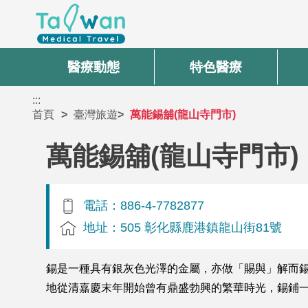
醫療動態
特色醫療
:::
首頁
臺灣旅遊
萬能錫舖(龍山寺門市)
萬能錫舖(龍山寺門市)
電話：886-4-7782877
地址：505 彰化縣鹿港鎮龍山街81號
錫是一種具有銀灰色光澤的金屬，亦做「賜與」解而
地從清嘉慶末年開始曾有鼎盛勃興的繁華時光，錫鋪