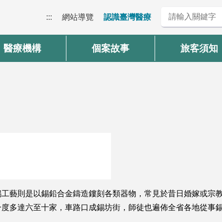
:::
網站導覽
認識臺灣醫療
醫療機構
個案故事
旅客須知
錫工藝則是以錫鉛合金鑄造鏤刻各類器物，常見於昔日婚嫁或宗
一度多達六至十家，車路口成錫坊街，師徒也遍佈全省各地從事