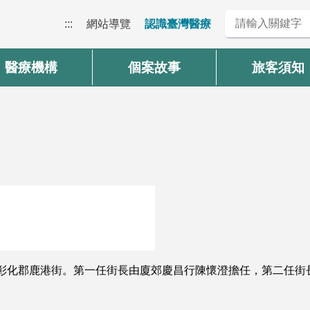
:::
網站導覽
認識臺灣醫療
醫療機構
個案故事
旅客須知
號
中州彰化郡鹿港街。第一任街長由廈郊慶昌行陳懷澄擔任，第二任