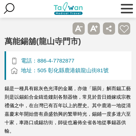
萬能錫舖(龍山寺門市)
電話：886-4-7782877
地址：505 彰化縣鹿港鎮龍山街81號
錫是一種具有銀灰色光澤的金屬，亦做「賜與」解而錫工藝
則是以錫鉛合金鑄造鏤刻各類器物，常見於昔日婚嫁或宗教
禮儀之中，在台灣已有百年以上的歷史。其中鹿港一地從清
嘉慶末年開始曾有鼎盛勃興的繁華時光，錫鋪一度多達六至
十家，車路口成錫坊街，師徒也遍佈全省各地從事錫器供
輸。