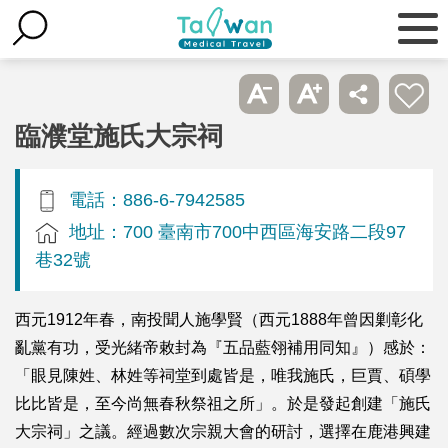
臨濮堂施氏大宗祠
電話：886-6-7942585
地址：700 臺南市700中西區海安路二段97
巷32號
西元1912年春，南投聞人施學賢（西元1888年曾因剿彰化
亂黨有功，受光緒帝敕封為『五品藍翎補用同知』）感於：
「眼見陳姓、林姓等祠堂到處皆是，唯我施氏，巨賈、碩學
比比皆是，至今尚無春秋祭祖之所」。於是發起創建「施氏
大宗祠」之議。經過數次宗親大會的研討，選擇在鹿港興建