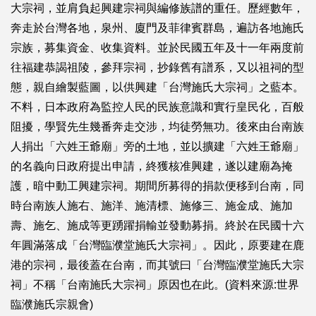
大宗祠，並肩負起興建宗祠與編修族譜的重任。歷經數年，
奔走於台灣各地，泉州、廈門及菲律賓群島，遍訪各地施氏
宗族，募集資金、收集資料。並於民國五年及十一年兩度前
往福建恭謁祖陵，參拜宗祠，抄錄舊有譜系，又以祖祠的型
態，親自繪製藍圖，以供興建「台灣施氏大宗祠」之藍本。
不料，日本政府為監控人民的民族意識和實行皇民化，百般
阻擾，學賢先生幾番奔走交涉，均徒勞無功。後來由台南族
人捐出「六姓王爺廟」旁的土地，並以擴建「六姓王爺廟」
的名義向日政府提出申請，終獲核准興建，遂以建廟為掩
護，暗中動工興建宗祠。期間所募得的捐款便移到台南，同
時台南族人施右、施洋、施清標、施修三、施金成、施加
壽、施乞、施成等更踴躍捐輸並發動募捐。終於在民國十六
年圓滿落成「台灣臨濮堂施氏大宗祠」。因此，原要建在鹿
港的宗祠，最後蓋在台南，而其號曰「台灣臨濮堂施氏大宗
祠」不稱「台南施氏大宗祠」原因也在此。(資料來源:世界
臨濮施氏宗親會)