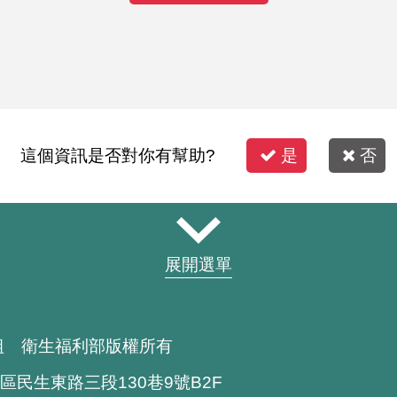
這個資訊是否對你有幫助?
是
否
展開選單
組 衛生福利部版權所有
區民生東路三段130巷9號B2F