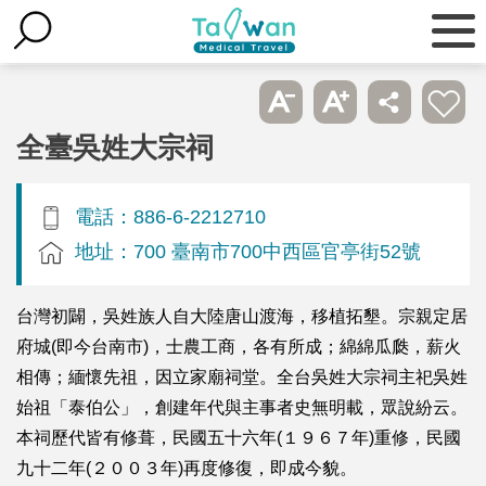
全臺吳姓大宗祠
電話：886-6-2212710
地址：700 臺南市700中西區官亭街52號
台灣初闢，吳姓族人自大陸唐山渡海，移植拓墾。宗親定居
府城(即今台南市)，士農工商，各有所成；綿綿瓜瓞，薪火
相傳；緬懷先祖，因立家廟祠堂。全台吳姓大宗祠主祀吳姓
始祖「泰伯公」，創建年代與主事者史無明載，眾說紛云。
本祠歷代皆有修葺，民國五十六年(１９６７年)重修，民國
九十二年(２００３年)再度修復，即成今貌。