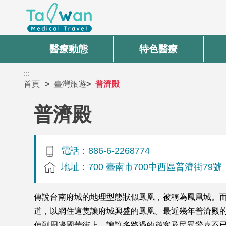
醫療動態
特色醫療
:::
首頁
臺灣旅遊
普濟殿
普濟殿
電話：886-6-2268774
地址：700 臺南市700中西區普濟街79號
傳說台南府城的地理型態狀似鳳凰，被稱為鳳凰城。
道，以網住這隻讓府城興盛的鳳凰。最近幾年普濟殿的
伸到周邊國華街上，讓許多路過的遊客及民眾驚喜不