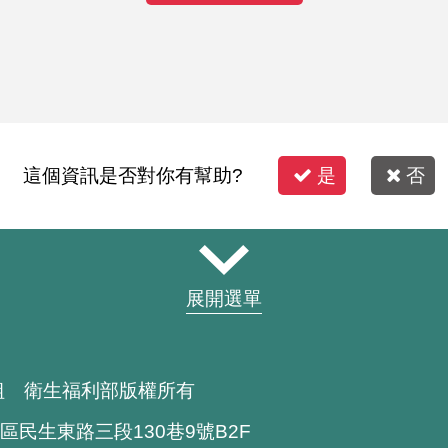
這個資訊是否對你有幫助?
是
否
展開選單
組 衛生福利部版權所有
區民生東路三段130巷9號B2F