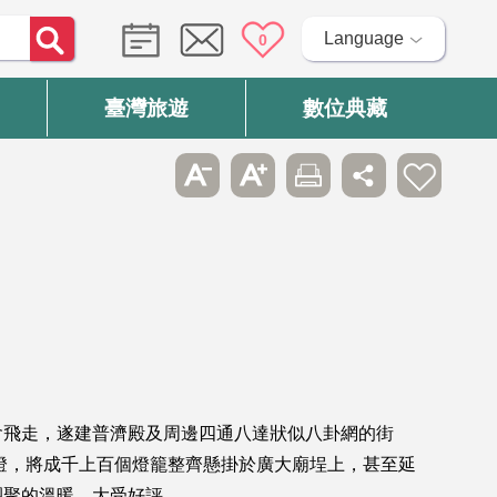
Language
0
臺灣旅遊
數位典藏
會飛走，遂建普濟殿及周邊四通八達狀似八卦網的街
燈，將成千上百個燈籠整齊懸掛於廣大廟埕上，甚至延
團聚的溫暖，大受好評。