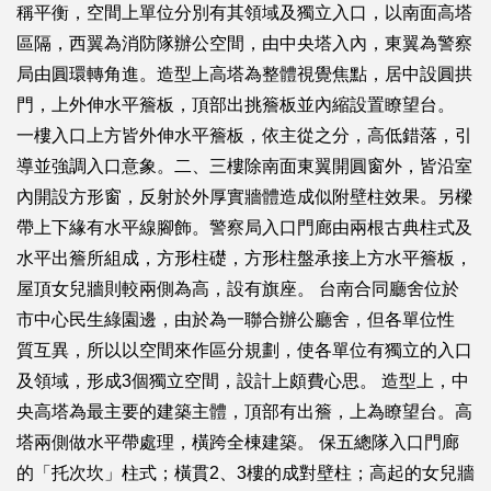
稱平衡，空間上單位分別有其領域及獨立入口，以南面高塔
區隔，西翼為消防隊辦公空間，由中央塔入內，東翼為警察
局由圓環轉角進。造型上高塔為整體視覺焦點，居中設圓拱
門，上外伸水平簷板，頂部出挑簷板並內縮設置瞭望台。
一樓入口上方皆外伸水平簷板，依主從之分，高低錯落，引
導並強調入口意象。二、三樓除南面東翼開圓窗外，皆沿室
內開設方形窗，反射於外厚實牆體造成似附壁柱效果。另樑
帶上下緣有水平線腳飾。警察局入口門廊由兩根古典柱式及
水平出簷所組成，方形柱礎，方形柱盤承接上方水平簷板，
屋頂女兒牆則較兩側為高，設有旗座。 台南合同廳舍位於
市中心民生綠園邊，由於為一聯合辦公廳舍，但各單位性
質互異，所以以空間來作區分規劃，使各單位有獨立的入口
及領域，形成3個獨立空間，設計上頗費心思。 造型上，中
央高塔為最主要的建築主體，頂部有出簷，上為瞭望台。高
塔兩側做水平帶處理，橫跨全棟建築。 保五總隊入口門廊
的「托次坎」柱式；橫貫2、3樓的成對壁柱；高起的女兒牆