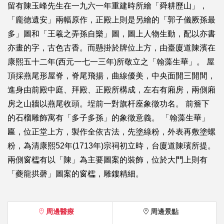
留有陳玉峰先生在一九六一年重建時所繪「舜耕歷山」，
「龐德遺安」兩幅原作，正殿上則是另繪的「郭子儀厥孫最
多」圖和「王羲之弄孫自樂」圖，圖上人物生動，配以亦書
亦畫的字，古色古香。而懸掛於牌位上方，由臺廈道陳濱在
康熙五十二年(西元一七一三年)所敬立之「翰藻生華」。 屋
頂採燕尾形屋脊，脊尾飛揚，曲線優美，中央面開三開間，
進身由前殿中庭、拜殿、正殿所構成，左右有廂房，兩側廂
房之山牆以燕尾收頭。埕前一對旗杆座象徵功名。 前簷下
的石榴雕飾寓有「多子多孫」的象徵意義。 「翰藻生華」
匾，位正堂上方，製作全依古法，先塗綠粉，外表再敷塗螺
粉，為清康熙52年(1713年)宗祠初立時，台廈道陳璸所提。
兩側窗櫺有以「陳」為主要圖案的裝飾，位於大門上則有
「夔龍拱磬」圖案的窗櫺，雕鏤精細。
周邊醫療
周邊景點