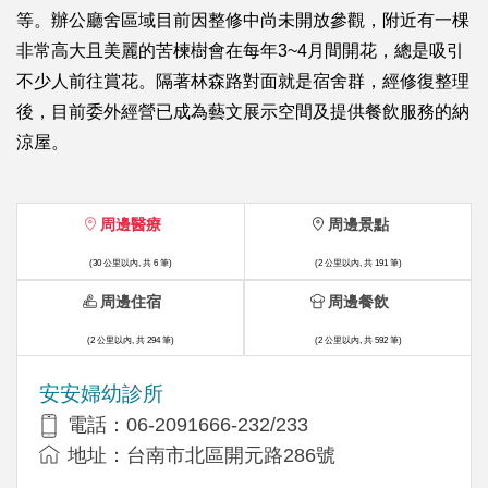
等。辦公廳舍區域目前因整修中尚未開放參觀，附近有一棵
非常高大且美麗的苦楝樹會在每年3~4月間開花，總是吸引
不少人前往賞花。隔著林森路對面就是宿舍群，經修復整理
後，目前委外經營已成為藝文展示空間及提供餐飲服務的納
涼屋。
周邊醫療
周邊景點
(30 公里以內, 共 6 筆)
(2 公里以內, 共 191 筆)
周邊住宿
周邊餐飲
(2 公里以內, 共 294 筆)
(2 公里以內, 共 592 筆)
安安婦幼診所
電話：06-2091666-232/233
地址：台南市北區開元路286號