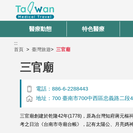
醫療動態
特色醫療
:::
首頁
臺灣旅遊
三官廟
三官廟
電話：886-6-2288443
地址：700 臺南市700中西區忠義路二段4
三官廟創建於乾隆42年(1778)，原為台灣知府蔣
考之日治《台南市寺廟台帳》，記有太陽公、月亮媽神像