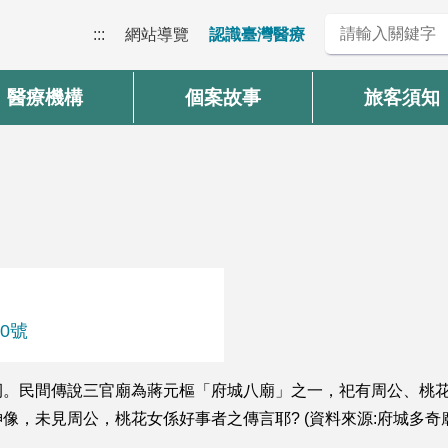
:::
網站導覽
認識臺灣醫療
醫療機構
個案故事
旅客須知
0號
元樞祠。民間傳說三官廟為蔣元樞「府城八廟」之一，祀有周公、
，未見周公，桃花女係好事者之傳言耶? (資料來源:府城多奇廟