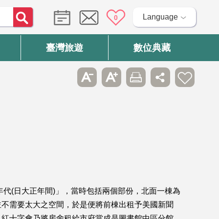
Language
0
臺灣旅遊
數位典藏
年代(日大正年間)」，當時包括兩個部份，北面一棟為
並不需要太大之空間，於是便將前棟出租予美國新聞
，紅十字會乃將房舍租給市府當成是圖書館中區分館，