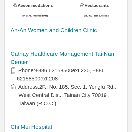
Accommodations
Restaurants
(in 2 KM, Total 556 items)
(in 2 KM, Total 625 items)
An-An Women and Children Clinic
Cathay Healthcare Management Tai-Nan
Center
Phone:+886 62158500ext.230, +886
62158500ext.208
Address:2F., No. 185, Sec. 1, Yongfu Rd.,
West Central Dist., Tainan City 70019 ,
Taiwan (R.O.C.)
Chi Mei Hospital