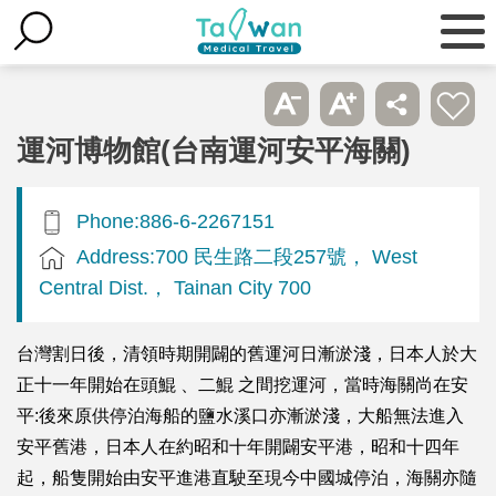
運河博物館(台南運河安平海關)
Phone:886-6-2267151
Address:700 民生路二段257號， West
Central Dist.， Tainan City 700
台灣割日後，清領時期開闢的舊運河日漸淤淺，日本人於大
正十一年開始在頭鯤 、二鯤 之間挖運河，當時海關尚在安
平:後來原供停泊海船的鹽水溪口亦漸淤淺，大船無法進入
安平舊港，日本人在約昭和十年開闢安平港，昭和十四年
起，船隻開始由安平進港直駛至現今中國城停泊，海關亦隨