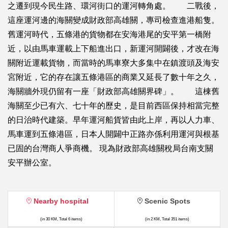
之遷到現今民生路、環河街口的運河轉角處。 二戰後，
這座運河邊的海關變成財政部高雄關，專司檢查進港船隻。
舊運河時代，五條港的貨物都在安海港尾的安平第一橋附
近，以由馬車運載上下船進出口，新運河開闢後，才改在海
關附近運載貨物，而當時的馬車寮大多集中在鎮渡頭及海安
宮附近，它的存在讓五條港區的商業又延長了數十年之久，
海關牆外現仍留有一座「財政部高雄關界碑」。 這棟舊
海關至少已有六、七十年的歷史，是目前西區保持相當完整
的日治時代建築。早年運河船貨皆由此上岸，再以人力車、
馬車運到五條港區，日本人開闢中正路亦係利用運河與根基
已固的台灣商人爭商機。 現為財政部高雄關稅局台南支關
安平辦公室。
Nearby hospital
Scenic Spots
(in 30 KM, Total 6 items)
(in 2 KM, Total 351 items)