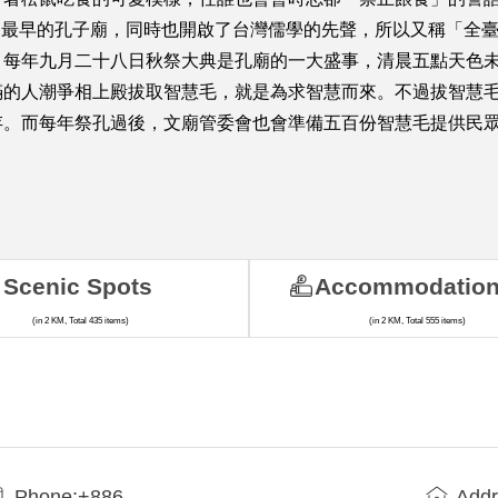
台創建最早的孔子廟，同時也開啟了台灣儒學的先聲，所以又稱「
？每年九月二十八日秋祭大典是孔廟的一大盛事，清晨五點天色
滿的人潮爭相上殿拔取智慧毛，就是為求智慧而來。不過拔智慧
存。而每年祭孔過後，文廟管委會也會準備五百份智慧毛提供民
Scenic Spots
Accommodatio
(in 2 KM, Total 435 items)
(in 2 KM, Total 555 items)
Phone:+886
Addr