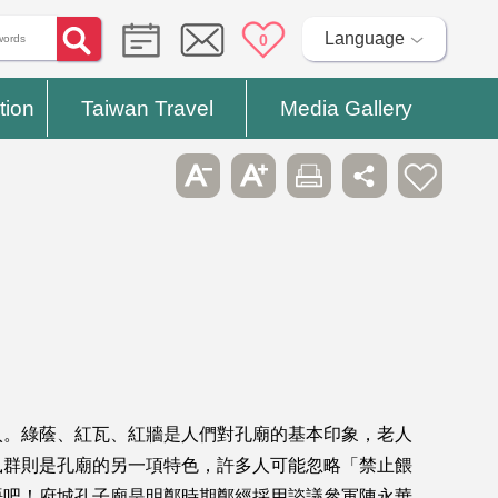
Language
0
tion
Taiwan Travel
Media Gallery
入。綠蔭、紅瓦、紅牆是人們對孔廟的基本印象，老人
鼠群則是孔廟的另一項特色，許多人可能忽略「禁止餵
語吧！府城孔子廟是明鄭時期鄭經採用諮議參軍陳永華