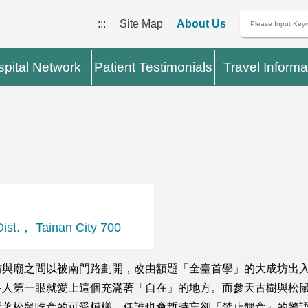
:::
Site Map
About Us
pital Network
Patient Testimonials
Travel Informa
t.， Tainan City 700
坊與廟之間以被南門路劃開，改由額題「全臺首學」的大成坊出
多人第一眼就愛上這個充滿著「自在」的地方。而參天古樹與松
看著松鼠吃食的可愛模樣，任誰也會暫時忘卻「禁止餵食」的警