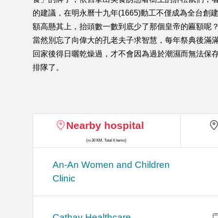
的建議，在明永曆十九年(1665)動工不僅成為全
額高懸其上，抬頭數一數到底少了那個皇帝的匾額呢
當然別忘了向偉大的孔老夫子求智慧，每年祭典後滿
回家後得日曬乾燥過，才不會因為過於潮濕而無法保
排隊了。
Nearby hospital
(in 30 KM, Total 6 items)
An-An Women and Children
Clinic
Cathay Healthcare