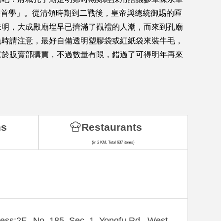
全臺首學」。從清領時期到二戰後，皇帝與總統御賜的匾
未明，大成殿廟埕早已擠滿了觀禮的人潮，而來到孔廟
毛時請注意，最好自備透明塑膠袋或紅紙袋來裝牛毛，
眾於販賣部購買，不過數量有限，錯過了可得明年再來
ns
Restaurants
(in 2 KM, Total 637 items)
ess:2F., No. 185, Sec. 1, Yongfu Rd., West