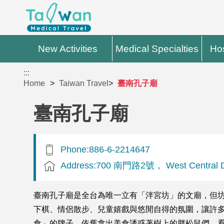
New Activities
Medical Specialties
Hos
:::
Home
Taiwan Travel
臺南孔子廟
臺南孔子廟
Phone:886-6-2214647
Address:700 南門路2號， West Central Dis
臺南孔子廟是全台為唯一立有「泮宮坊」的文廟，但
下棋、情侶散步、兒童嬉戲與悠閒自得的氛圍，讓許
食」的牌子，依舊拿出美食誘惑著樹上的胖松鼠們，